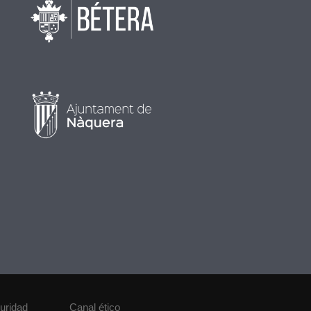
guridad
Canal ético